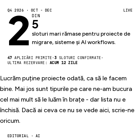
2
Q4 2026 · OCT - DEC
LIVE
DIN
5
sloturi mari rămase pentru proiecte de
migrare, sisteme și AI workflows.
47
APLICĂRI PRIMITE
·
3
SLOTURI CONFIRMATE
·
ULTIMA REZERVARE:
ACUM 12 ZILE
Lucrăm puține proiecte odată, ca să le facem
bine. Mai jos sunt tipurile pe care ne-am bucura
cel mai mult să le luăm în brațe - dar lista nu e
închisă. Dacă ai ceva ce nu se vede aici, scrie-ne
oricum.
EDITORIAL · AI