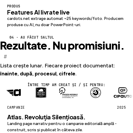
PRODUS
Features AI livrate live
cardots.net extrage automat ~25 keywords/foto. Producem
produse cu AI, nu doar PowerPoint-uri.
04 · AU FĂCUT SALTUL
Rezultate. Nu promisiuni.
#
Lista crește lunar. Fiecare proiect documentat:
înainte
,
după
,
procesul
,
cifrele
.
ÎNTRE TIMP AM CREAT ȘI / ȘI PENTRU:
CAMPANIE
2025
Atlas. Revoluția Silențioasă.
Landing page narrativ pentru o campanie editorială amplă -
construit, scris și publicat în câteva zile.