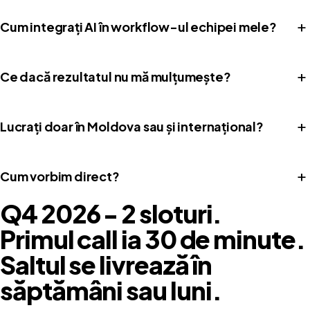
+
Cum integrați AI în workflow-ul echipei mele?
+
Ce dacă rezultatul nu mă mulțumește?
+
Lucrați doar în Moldova sau și internațional?
+
Cum vorbim direct?
Q4 2026 -
2 sloturi
.
Primul call ia 30 de minute.
Saltul se livrează în
săptămâni sau luni.