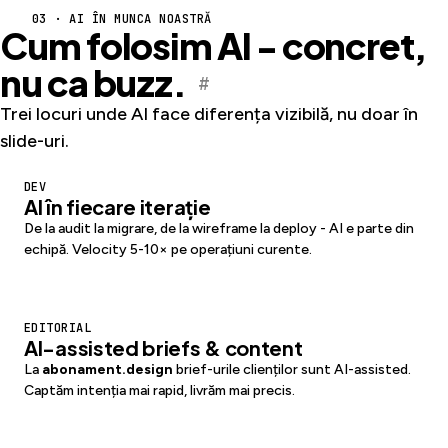
03 · AI ÎN MUNCA NOASTRĂ
Cum folosim AI - concret,
nu ca buzz.
#
Trei locuri unde AI face diferența vizibilă, nu doar în
slide-uri.
DEV
AI în fiecare iterație
De la audit la migrare, de la wireframe la deploy - AI e parte din
echipă. Velocity 5-10× pe operațiuni curente.
EDITORIAL
AI-assisted briefs & content
La
abonament.design
brief-urile clienților sunt AI-assisted.
Captăm intenția mai rapid, livrăm mai precis.