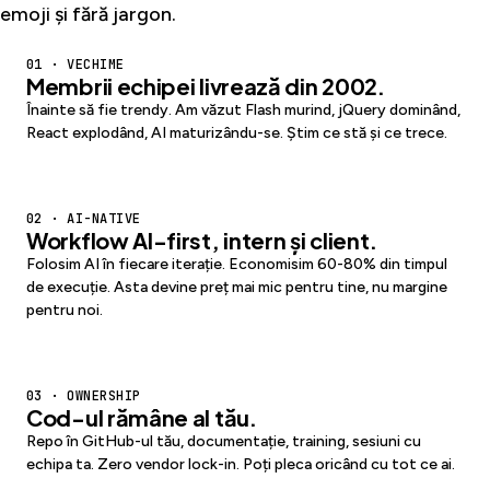
emoji și fără jargon.
01 · VECHIME
Membrii echipei livrează din 2002.
Înainte să fie trendy. Am văzut Flash murind, jQuery dominând,
React explodând, AI maturizându-se. Știm ce stă și ce trece.
02 · AI-NATIVE
Workflow AI-first, intern și client.
Folosim AI în fiecare iterație. Economisim 60-80% din timpul
de execuție. Asta devine preț mai mic pentru tine, nu margine
pentru noi.
03 · OWNERSHIP
Cod-ul rămâne al tău.
Repo în GitHub-ul tău, documentație, training, sesiuni cu
echipa ta. Zero vendor lock-in. Poți pleca oricând cu tot ce ai.