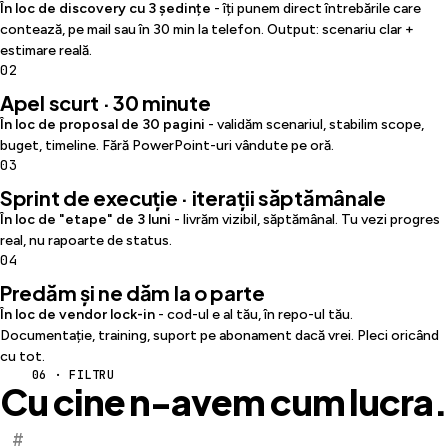
În loc de discovery cu 3 ședințe
- îți punem direct întrebările care
contează, pe mail sau în 30 min la telefon. Output: scenariu clar +
estimare reală.
02
Apel scurt · 30 minute
În loc de proposal de 30 pagini
- validăm scenariul, stabilim scope,
buget, timeline. Fără PowerPoint-uri vândute pe oră.
03
Sprint de execuție · iterații săptămânale
În loc de "etape" de 3 luni
- livrăm vizibil, săptămânal. Tu vezi progres
real, nu rapoarte de status.
04
Predăm și ne dăm la o parte
În loc de vendor lock-in
- cod-ul e al tău, în repo-ul tău.
Documentație, training, suport pe abonament dacă vrei. Pleci oricând
cu tot.
06 · FILTRU
Cu cine n-avem cum lucra.
#