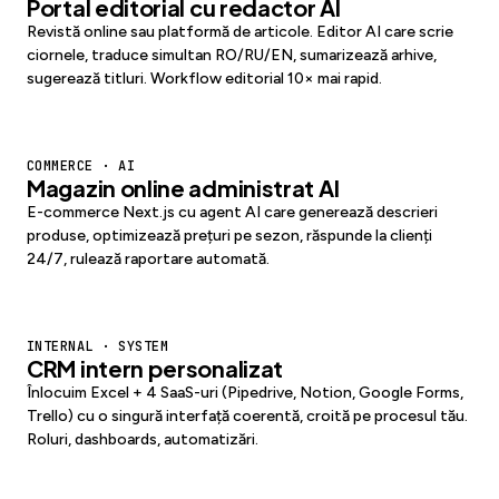
Portal editorial cu redactor AI
Revistă online sau platformă de articole. Editor AI care scrie
ciornele, traduce simultan RO/RU/EN, sumarizează arhive,
sugerează titluri. Workflow editorial 10× mai rapid.
COMMERCE · AI
Magazin online administrat AI
E-commerce Next.js cu agent AI care generează descrieri
produse, optimizează prețuri pe sezon, răspunde la clienți
24/7, rulează raportare automată.
INTERNAL · SYSTEM
CRM intern personalizat
Înlocuim Excel + 4 SaaS-uri (Pipedrive, Notion, Google Forms,
Trello) cu o singură interfață coerentă, croită pe procesul tău.
Roluri, dashboards, automatizări.