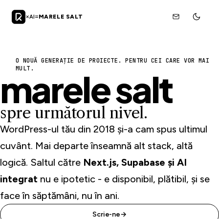
×
=
MARELE SALT
AI
mail@rt.md
O NOUĂ GENERAȚIE DE PROIECTE. PENTRU CEI CARE VOR MAI
MULT.
marele
salt
spre următorul nivel.
WordPress-ul tău din 2018 și-a cam spus ultimul
cuvânt. Mai departe înseamnă alt stack, altă
logică. Saltul către
Next.js, Supabase și AI
integrat
nu e ipotetic - e disponibil, plătibil, și se
face în săptămâni, nu în ani.
Scrie-ne
→