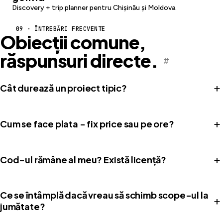
Discovery + trip planner pentru Chișinău și Moldova.
09 · ÎNTREBĂRI FRECVENTE
Obiecții comune,
răspunsuri directe.
#
+
Cât durează un proiect tipic?
+
Cum se face plata - fix price sau pe ore?
+
Cod-ul rămâne al meu? Există licență?
Ce se întâmplă dacă vreau să schimb scope-ul la
+
jumătate?