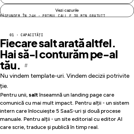
Vezi cazurile
RĂSPUNDEM ÎN 24H · PRIMUL CALL E 30 MIN GRATUIT
01 · CAPACITĂȚI
Fiecare salt arată altfel.
Hai să-l conturăm pe-al
tău.
#
Nu vindem template-uri. Vindem decizii potrivite
ție.
Pentru unii,
salt
înseamnă un landing page care
comunică cu mai mult impact. Pentru alții - un sistem
intern care înlocuiește 5 SaaS-uri și două procese
manuale. Pentru alții - un site editorial cu editor AI
care scrie, traduce și publică în timp real.