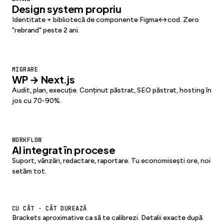
Design system propriu
Identitate + bibliotecă de componente Figma↔cod. Zero
"rebrand" peste 2 ani.
MIGRARE
WP → Next.js
Audit, plan, execuție. Conținut păstrat, SEO păstrat, hosting în
jos cu 70-90%.
WORKFLOW
AI integrat în procese
Suport, vânzări, redactare, raportare. Tu economisești ore, noi
setăm tot.
CU CÂT · CÂT DUREAZĂ
Brackets aproximative ca să te calibrezi. Detalii exacte după