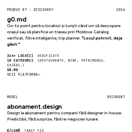
PRODUS RT · DISCOVERY
2026
g0.md
Go-to point pentru localnici și turiști când vor să descopere
orașul sau să planifice un traseu prin Moldova. Catalog
verificat, filtre inteligente, trip planner.
"Locul potrivit, deja
găsit."
314+ LOCAȚII
VERIFICATE
10 CATEGORII
(RESTAURANTE, WINE, PATRIMONIU,
CAZĂRI…)
G0.MD
VEZI PLATFORMA
→
MODEL
RECURENT
abonament.design
Design la abonament pentru companii fără designer in-house.
Predictibil, fără surprize, fără re-negocieri lunare.
€/LUNĂ
TARIF FIX