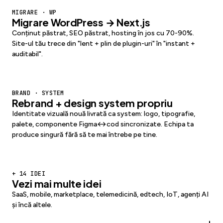
MIGRARE · WP
Migrare WordPress → Next.js
Conținut păstrat, SEO păstrat, hosting în jos cu 70-90%.
Site-ul tău trece din "lent + plin de plugin-uri" în "instant +
auditabil".
BRAND · SYSTEM
Rebrand + design system propriu
Identitate vizuală nouă livrată ca
system
: logo, tipografie,
palete, componente Figma↔cod sincronizate. Echipa ta
produce singură fără să te mai întrebe pe tine.
+ 14 IDEI
Vezi mai multe idei
SaaS, mobile, marketplace, telemedicină, edtech, IoT, agenți AI
și încă altele.