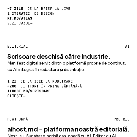
~7 ZILE
DE LA BRIEF LA LIVE
2 ITERAȚII
DE DESIGN
RT.MD/ATLAS
VEZI CAZUL
→
EDITORIAL
AI
Scrisoare deschisă către industrie.
Manifest digital servit dintr-o platformă proprie de conținut,
cu AI integrat în redactare și distribuție.
1 ZI
DE LA IDEE LA PUBLICARE
~200
CITITORI ÎN PRIMA SĂPTĂMÂNĂ
AIHOST.MD/SCRISOARE
CITEȘTE
→
PLATFORMĂ
PROPRIE
aihost.md - platforma noastră editorială.
Next.js + Supabase, scrisă cap-coadă cu AI. Editor cu AI