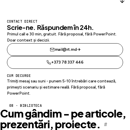
CONTACT DIRECT
Scrie-ne. Răspundem în 24h.
Primul call e 30 min, gratuit. Fără proposal, fără PowerPoint.
Doar context și decizii.
mail@rt.md
→
+373 78 337 446
CUM DECURGE
Trimiți mesaj sau suni - punem 5-10 întrebări care contează,
primești scenariu și estimare reală. Fără proposal, fără
PowerPoint.
08 · BIBLIOTECA
Cum gândim - pe articole,
prezentări, proiecte.
#