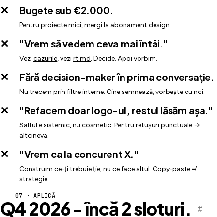
Bugete sub €2.000.
Pentru proiecte mici, mergi la
abonament.design
.
"Vrem să vedem ceva mai întâi."
Vezi
cazurile
, vezi
rt.md
. Decide. Apoi vorbim.
Fără decision-maker în prima conversație.
Nu trecem prin filtre interne. Cine semnează, vorbește cu noi.
"Refacem doar logo-ul, restul lăsăm așa."
Saltul e sistemic, nu cosmetic. Pentru retușuri punctuale →
altcineva.
"Vrem ca la concurent X."
Construim ce-ți trebuie ție, nu ce face altul. Copy-paste ≠
strategie.
07 · APLICĂ
Q4 2026 - încă
2 sloturi
.
#