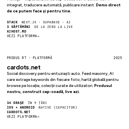
integrat, traducere automată, publicare instant.
Demo direct
de ce putem face și pentru tine.
STACK
NEXT.JS · SUPABASE · AI
3 SĂPTĂMÂNI
DE LA ZERO LA LIVE
AIHOST.MD
VEZI PLATFORMA
→
PRODUS RT · PLATFORMĂ
2025
cardots.net
Social discovery pentru entuziaști auto. Feed masonry, AI
care extrage keywords din fiecare foto, hartă globală pentru
browse pe locație, colecții curate de utilizatori.
Produsul
nostru, construit cap-coadă, live azi.
34 ORAȘE
ÎN 9 ȚĂRI
IOS + ANDROID
NATIVE (CAPACITOR)
CARDOTS.NET
VEZI PLATFORMA
→