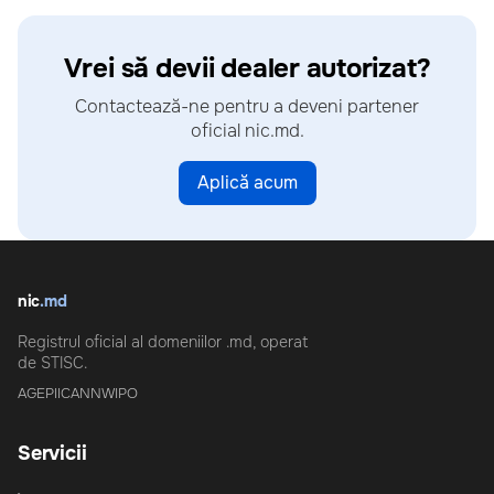
Vrei să devii dealer autorizat?
Contactează-ne pentru a deveni partener
oficial nic.md.
Aplică acum
nic
.md
Registrul oficial al domeniilor .md, operat
de STISC.
AGEPI
ICANN
WIPO
Servicii